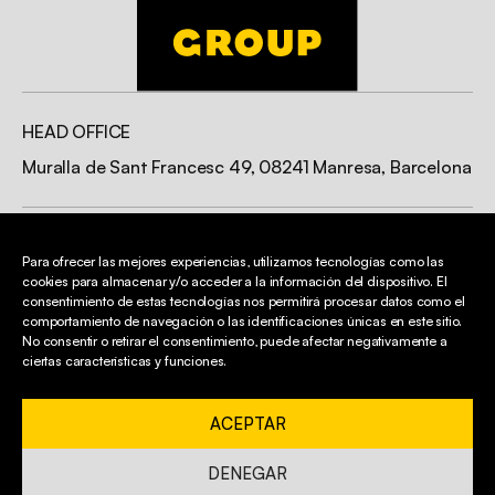
HEAD OFFICE
Muralla de Sant Francesc 49, 08241 Manresa, Barcelona
CONTACT
Para ofrecer las mejores experiencias, utilizamos tecnologías como las
info@cardonergroup.com
cookies para almacenar y/o acceder a la información del dispositivo. El
consentimiento de estas tecnologías nos permitirá procesar datos como el
93 872 43 34
comportamiento de navegación o las identificaciones únicas en este sitio.
No consentir o retirar el consentimiento, puede afectar negativamente a
ciertas características y funciones.
LEGAL
ACEPTAR
Cookie policy
Whistleblowing
channel
DENEGAR
Privacy Policy