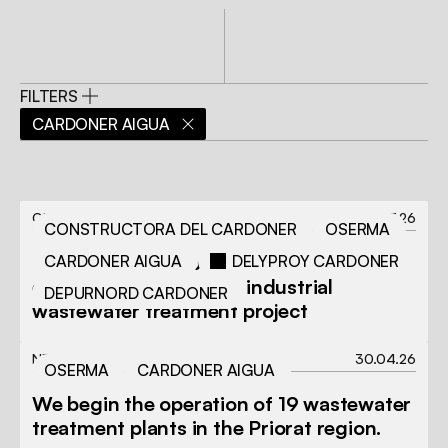
DEPURNORD
CARDONER
FILTERS
CARDONER AIGUA
ONGOING PROJECT
08.07.26
CONSTRUCTORA DEL CARDONER
OSERMA
Cardoner Group brings together its
CARDONER AIGUA
DELYPROY CARDONER
expertise in a strategic industrial
DEPURNORD CARDONER
wastewater treatment project
NEWS
30.04.26
OSERMA
CARDONER AIGUA
We begin the operation of 19 wastewater
treatment plants in the Priorat region.