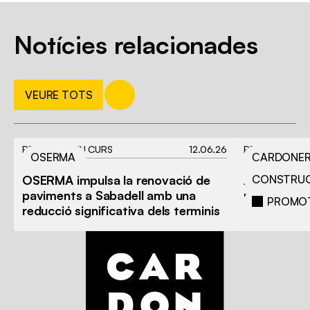
Notícies relacionades
VEURE TOTS
PROJECTE EN CURS
12.06.26
PROJECTE EN
OSERMA
СARDONER
OSERMA impulsa la renovació de
AURAS MAS
CONSTRUC
paviments a Sabadell amb una
privilegiade
PROMOT
reducció significativa dels terminis