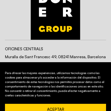
OFICINES CENTRALS
Muralla de Sant Francesc 49, 08241 Manresa, Barcelona
Para ofrecer las mejores experiencias, utilizamos tecnologías como las
CONTACTE
cookies para almacenar y/o acceder a la información del dispositivo. El
info@cardonergroup.com
consentimiento de estas tecnologías nos permitirá procesar datos como el
comportamiento de navegación o las identificaciones únicas en este sitio.
93 872 43 34
No consentir o retirar el consentimiento, puede afectar negativamente a
ciertas características y funciones.
LEGAL
ACEPTAR