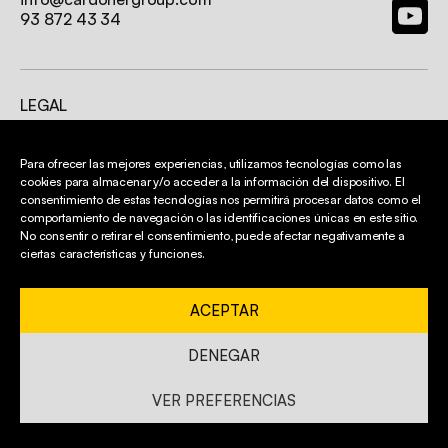
DEPURNORD
93 872 43 34
CARDONER
LEGAL
Cookie policy
Whistleblowing
channel
Para ofrecer las mejores experiencias, utilizamos tecnologías como las
cookies para almacenar y/o acceder a la información del dispositivo. El
Privacy Policy
consentimiento de estas tecnologías nos permitirá procesar datos como el
Legal Notice
comportamiento de navegación o las identificaciones únicas en este sitio.
No consentir o retirar el consentimiento, puede afectar negativamente a
ciertas características y funciones.
© Cardoner Group 2026. All Rights Reserved.
ACEPTAR
DENEGAR
VER PREFERENCIAS