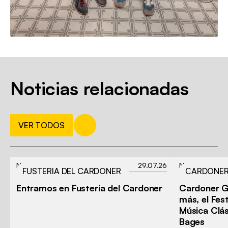
Noticias relacionadas
VER TODOS
NOTICIA
29.07.26
NOTICIA
FUSTERIA DEL CARDONER
СARDONER
Entramos en Fusteria del Cardoner
Cardoner G
más, el Fest
Música Clás
Bages