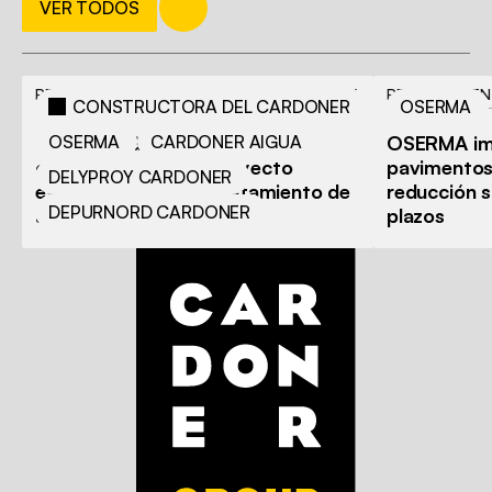
VER TODOS
PROYECTO EN CURSO
08.07.26
PROYECTO EN
CONSTRUCTORA DEL CARDONER
OSERMA
Cardoner Group une sus
OSERMA
CARDONER AIGUA
OSERMA imp
capacidades en un proyecto
pavimentos
DELYPROY CARDONER
estratégico para el tratamiento de
reducción si
DEPURNORD CARDONER
aguas industriales
plazos