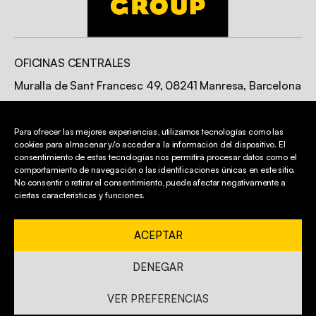
OFICINAS CENTRALES
Muralla de Sant Francesc 49, 08241 Manresa, Barcelona
Para ofrecer las mejores experiencias, utilizamos tecnologías como las
CONTACTO
cookies para almacenar y/o acceder a la información del dispositivo. El
consentimiento de estas tecnologías nos permitirá procesar datos como el
info@cardonergroup.com
comportamiento de navegación o las identificaciones únicas en este sitio.
93 872 43 34
No consentir o retirar el consentimiento, puede afectar negativamente a
ciertas características y funciones.
LEGAL
ACEPTAR
Política de cookies
Canal ético
DENEGAR
Política de Privacidad
Condiciones legales
VER PREFERENCIAS